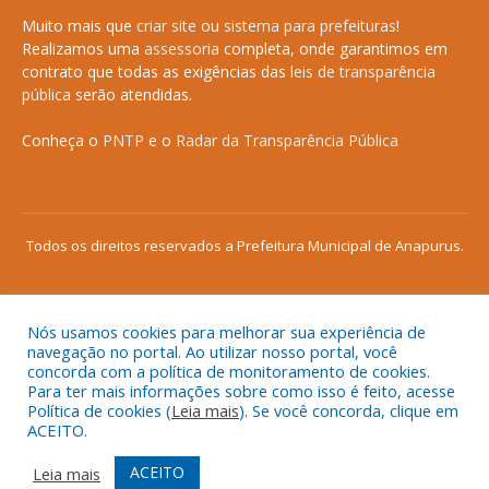
Muito mais que
criar site
ou
sistema para prefeituras
!
Realizamos uma
assessoria
completa, onde garantimos em
contrato que todas as exigências das
leis de transparência
pública
serão atendidas.
Conheça o
PNTP
e o
Radar da Transparência Pública
Todos os direitos reservados a Prefeitura Municipal de Anapurus.
Nós usamos cookies para melhorar sua experiência de
Mapa do Site
Acessar Área Administrativa
navegação no portal. Ao utilizar nosso portal, você
concorda com a política de monitoramento de cookies.
Acessar o Webmail
Para ter mais informações sobre como isso é feito, acesse
Política de cookies (
Leia mais
). Se você concorda, clique em
ACEITO.
ACEITO
Leia mais