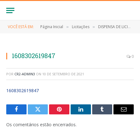
VOCÊ ESTÁ EM:
Página Inicial
Licitações
DISPENSA DE LICITAÇÃO Nº 024/2020 (Contratação de empresa para contração dos serviços de construção de bueiros e recuperação de estradas vicinais na zona rural de Anapurus)
»
»
1608302619847
0
POR
CR2-ADMIN3
ON
10 DE SETEMBRO DE 2021
1608302619847
Facebook
Twitter
Pinterest
LinkedIn
Tumblr
E-
mail
Os comentários estão encerrados.