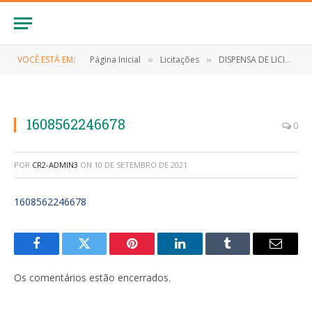
VOCÊ ESTÁ EM:
Página Inicial
Licitações
DISPENSA DE LICITAÇÃO Nº 023/2020 (Contratação de empresa para contratação dos serviços de melhoramento de estrada vicinal no povoado São Gonçalo Município de Anapurus)
»
»
1608562246678
0
POR
CR2-ADMIN3
ON
10 DE SETEMBRO DE 2021
1608562246678
Facebook
Twitter
Pinterest
LinkedIn
Tumblr
E-
mail
Os comentários estão encerrados.