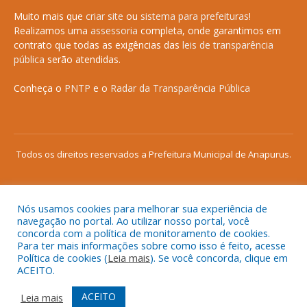
Muito mais que
criar site
ou
sistema para prefeituras
!
Realizamos uma
assessoria
completa, onde garantimos em
contrato que todas as exigências das
leis de transparência
pública
serão atendidas.
Conheça o
PNTP
e o
Radar da Transparência Pública
Todos os direitos reservados a Prefeitura Municipal de Anapurus.
Nós usamos cookies para melhorar sua experiência de
Mapa do Site
Acessar Área Administrativa
navegação no portal. Ao utilizar nosso portal, você
concorda com a política de monitoramento de cookies.
Acessar o Webmail
Para ter mais informações sobre como isso é feito, acesse
Política de cookies (
Leia mais
). Se você concorda, clique em
ACEITO.
ACEITO
Leia mais