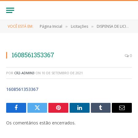
VOCÊ ESTÁ EM:
Página Inicial
Licitações
DISPENSA DE LICITAÇÃO Nº 023/2020 (Contratação de empresa para contratação dos serviços de melhoramento de estrada vicinal no povoado São Gonçalo Município de Anapurus)
»
»
1608561353367
0
POR
CR2-ADMIN3
ON
10 DE SETEMBRO DE 2021
1608561353367
Facebook
Twitter
Pinterest
LinkedIn
Tumblr
E-
mail
Os comentários estão encerrados.