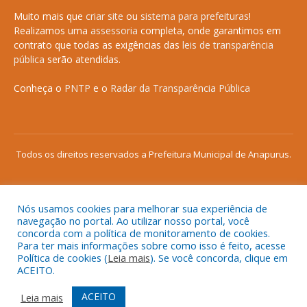
Muito mais que
criar site
ou
sistema para prefeituras
!
Realizamos uma
assessoria
completa, onde garantimos em
contrato que todas as exigências das
leis de transparência
pública
serão atendidas.
Conheça o
PNTP
e o
Radar da Transparência Pública
Todos os direitos reservados a Prefeitura Municipal de Anapurus.
Nós usamos cookies para melhorar sua experiência de
Mapa do Site
Acessar Área Administrativa
navegação no portal. Ao utilizar nosso portal, você
concorda com a política de monitoramento de cookies.
Acessar o Webmail
Para ter mais informações sobre como isso é feito, acesse
Política de cookies (
Leia mais
). Se você concorda, clique em
ACEITO.
ACEITO
Leia mais