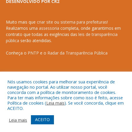
DESENVOLVIDO POR CR2
Muito mais que
criar site
ou
sistema para prefeituras
!
Realizamos uma
assessoria
completa, onde garantimos em
contrato que todas as exigências das
leis de transparência
pública
serão atendidas.
Conheça o
PNTP
e o
Radar da Transparência Pública
Todos os direitos reservados a Prefeitura Municipal de Anapurus.
Nós usamos cookies para melhorar sua experiência de
navegação no portal. Ao utilizar nosso portal, você
concorda com a política de monitoramento de cookies.
Para ter mais informações sobre como isso é feito, acesse
Política de cookies (
Leia mais
). Se você concorda, clique em
ACEITO.
Mapa do Site
Acessar Área Administrativa
Acessar o Webmail
ACEITO
Leia mais