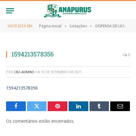
VOCÊ ESTÁ EM:
Página Inicial
Licitações
DISPENSA DE LICITAÇÃO Nº 021/2020 (Contratação de empresa para a aquisição de equipamentos de interesse da Rede Municipal de Saúde, referente as medidas de enfrentamento ao Novo Coronavírus (Covid-19))
»
»
1594213578356
0
POR
CR2-ADMIN3
ON
10 DE SETEMBRO DE 2021
1594213578356
Facebook
Twitter
Pinterest
LinkedIn
Tumblr
E-
mail
Os comentários estão encerrados.