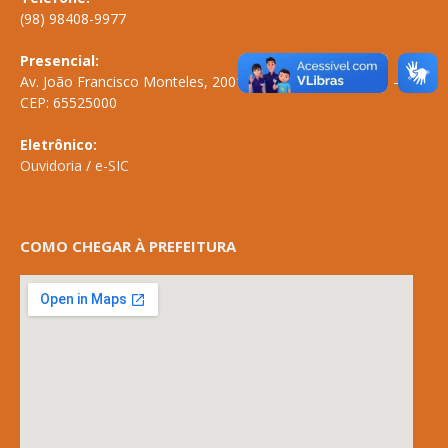
(98) 98408-9977
Presencial:
Av. João Francisco Monteles, 2001 \ Centro \ ANAPURUS – MA
CEP: 65525000
Eletrônico:
Ouvidoria
/
e-SIC
COMO CHEGAR À PREFEITURA