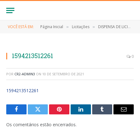
VOCÊ ESTÁ EM:
Página Inicial
Licitações
DISPENSA DE LICITAÇÃO Nº 021/2020 (Contratação de empresa para a aquisição de equipamentos de interesse da Rede Municipal de Saúde, referente as medidas de enfrentamento ao Novo Coronavírus (Covid-19))
»
»
1594213512261
0
POR
CR2-ADMIN3
ON
10 DE SETEMBRO DE 2021
1594213512261
Facebook
Twitter
Pinterest
LinkedIn
Tumblr
E-
mail
Os comentários estão encerrados.