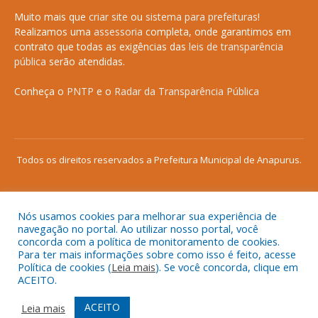
Muito mais que
criar site
ou
sistema para prefeituras
!
Realizamos uma
assessoria
completa, onde garantimos em
contrato que todas as exigências das
leis de transparência
pública
serão atendidas.
Conheça o
PNTP
e o
Radar da Transparência Pública
Todos os direitos reservados a Prefeitura Municipal de Anapurus.
Nós usamos cookies para melhorar sua experiência de
Mapa do Site
Acessar Área Administrativa
navegação no portal. Ao utilizar nosso portal, você
concorda com a política de monitoramento de cookies.
Acessar o Webmail
Para ter mais informações sobre como isso é feito, acesse
Política de cookies (
Leia mais
). Se você concorda, clique em
ACEITO.
ACEITO
Leia mais