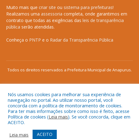
Muito mais que
criar site
ou
sistema para prefeituras
!
Realizamos uma
assessoria
completa, onde garantimos em
contrato que todas as exigências das
leis de transparência
pública
serão atendidas.
Conheça o
PNTP
e o
Radar da Transparência Pública
Todos os direitos reservados a Prefeitura Municipal de Anapurus.
Nós usamos cookies para melhorar sua experiência de
Mapa do Site
Acessar Área Administrativa
navegação no portal. Ao utilizar nosso portal, você
concorda com a política de monitoramento de cookies.
Acessar o Webmail
Para ter mais informações sobre como isso é feito, acesse
Política de cookies (
Leia mais
). Se você concorda, clique em
ACEITO.
ACEITO
Leia mais