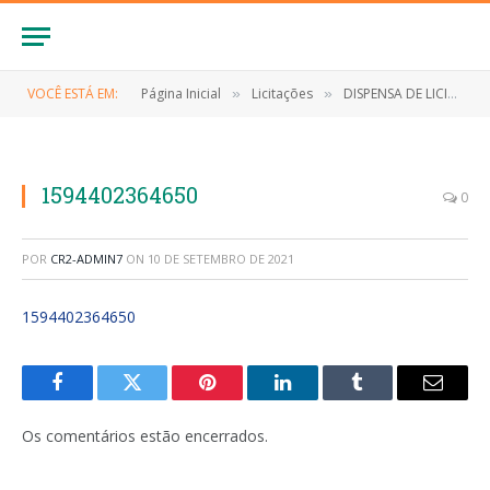
VOCÊ ESTÁ EM:
Página Inicial
Licitações
DISPENSA DE LICITAÇÃO Nº 020/2020 (AQUISIÇÃO DE URNAS FUNERÁRIAS E SERVIÇOS DE TRANSLADO)
»
»
1594402364650
0
POR
CR2-ADMIN7
ON
10 DE SETEMBRO DE 2021
1594402364650
Facebook
Twitter
Pinterest
LinkedIn
Tumblr
E-
mail
Os comentários estão encerrados.