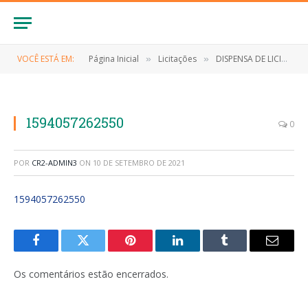
VOCÊ ESTÁ EM:
Página Inicial
Licitações
DISPENSA DE LICITAÇÃO Nº 019/2020 (Contratação de empresa para aquisição de desinfetante líquido e em spray, referente as medidas de enfrentamento ao Novo Coronavírus (Covid-19))
»
»
1594057262550
0
POR
CR2-ADMIN3
ON
10 DE SETEMBRO DE 2021
1594057262550
Facebook
Twitter
Pinterest
LinkedIn
Tumblr
E-
mail
Os comentários estão encerrados.