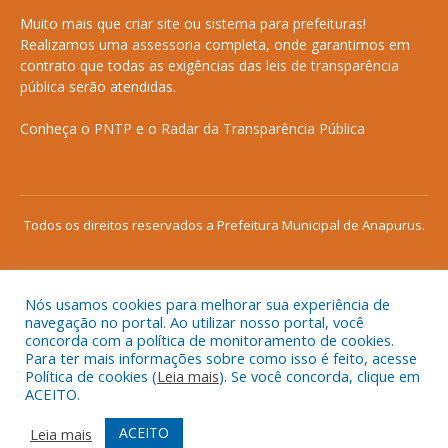
Muito mais que
criar site
ou
sistema para prefeituras
!
Realizamos uma
assessoria
completa, onde garantimos em
contrato que todas as exigências das
leis de transparência
pública
serão atendidas.
Conheça o
PNTP
e o
Radar da Transparência Pública
Todos os direitos reservados a Prefeitura Municipal de Anapurus.
Nós usamos cookies para melhorar sua experiência de
Mapa do Site
Acessar Área Administrativa
navegação no portal. Ao utilizar nosso portal, você
concorda com a política de monitoramento de cookies.
Acessar o Webmail
Para ter mais informações sobre como isso é feito, acesse
Política de cookies (
Leia mais
). Se você concorda, clique em
ACEITO.
ACEITO
Leia mais