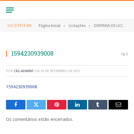
VOCÊ ESTÁ EM:
Página Inicial
Licitações
DISPENSA DE LICITAÇÃO Nº 018/2020 (Contratação de empresa para aquisição de equipamentos de proteção individual-EPI de interesse da Secretaria Municipal de Assistência Social, referente às medidas de enfrentamento ao Novo Coronavírus (Covid-19))
»
»
1594230939008
0
POR
CR2-ADMIN3
ON
10 DE SETEMBRO DE 2021
1594230939008
Facebook
Twitter
Pinterest
LinkedIn
Tumblr
E-
mail
Os comentários estão encerrados.