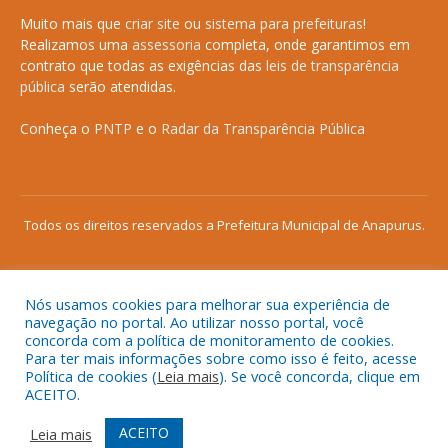
Muito mais que
criar site
ou
sistema para prefeituras
!
Realizamos uma
assessoria
completa, onde garantimos em
contrato que todas as exigências das
leis de transparência
pública
serão atendidas.
Conheça o
PNTP
e o
Radar da Transparência Pública
Todos os direitos reservados a Prefeitura Municipal de Anapurus.
Nós usamos cookies para melhorar sua experiência de
Mapa do Site
Acessar Área Administrativa
navegação no portal. Ao utilizar nosso portal, você
concorda com a política de monitoramento de cookies.
Acessar o Webmail
Para ter mais informações sobre como isso é feito, acesse
Política de cookies (
Leia mais
). Se você concorda, clique em
ACEITO.
ACEITO
Leia mais