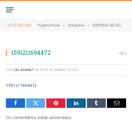
VOCÊ ESTÁ EM:
Página Inicial
Licitações
DISPENSA DE LICITAÇÃO Nº 017/2020 (CONTRATAÇÃO DIRETA, POR DISPENSA DE LICITAÇÃO, AQUISIÇÃO DE EQUIPAMENTOS HOSPITALARES DE USO NA UTI (UNIDADE DE TRATAMENTO INTENSIVO))
»
»
1591211694472
0
POR
CR2-ADMIN7
ON
10 DE SETEMBRO DE 2021
1591211694472
Facebook
Twitter
Pinterest
LinkedIn
Tumblr
E-
mail
Os comentários estão encerrados.