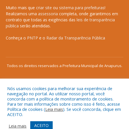
Muito mais que
criar site
ou
sistema para prefeituras
!
Realizamos uma
assessoria
completa, onde garantimos em
contrato que todas as exigências das
leis de transparência
pública
serão atendidas.
Conheça o
PNTP
e o
Radar da Transparência Pública
Todos os direitos reservados a Prefeitura Municipal de Anapurus.
Nós usamos cookies para melhorar sua experiência de
Mapa do Site
Acessar Área Administrativa
navegação no portal. Ao utilizar nosso portal, você
Acessar o Webmail
concorda com a política de monitoramento de cookies.
Para ter mais informações sobre como isso é feito, acesse
Política de cookies (
Leia mais
). Se você concorda, clique em
ACEITO.
ACEITO
Leia mais