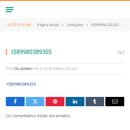
VOCÊ ESTÁ EM:
Página Inicial
Licitações
DISPENSA DE LICITAÇÃO Nº 011/2020 (AQUISIÇÃO DE TESTE IMUNOCROMTROGRÁFICO (TESTE RÁPIDO))
»
»
1589980389355
0
POR
CR2-ADMIN7
ON
10 DE SETEMBRO DE 2021
1589980389355
Facebook
Twitter
Pinterest
LinkedIn
Tumblr
E-
mail
Os comentários estão encerrados.