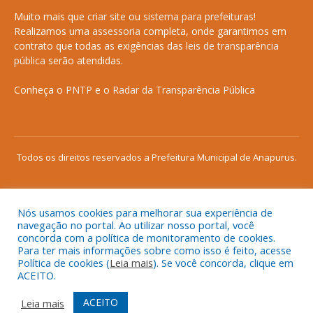
Muito mais que
criar site
ou
sistema para prefeituras
!
Realizamos uma
assessoria
completa, onde garantimos em
contrato que todas as exigências das
leis de transparência
pública
serão atendidas.
Conheça o
PNTP
e o
Radar da Transparência Pública
Todos os direitos reservados a Prefeitura Municipal de Anapurus.
Nós usamos cookies para melhorar sua experiência de
Mapa do Site
Acessar Área Administrativa
navegação no portal. Ao utilizar nosso portal, você
concorda com a política de monitoramento de cookies.
Acessar o Webmail
Para ter mais informações sobre como isso é feito, acesse
Política de cookies (
Leia mais
). Se você concorda, clique em
ACEITO.
ACEITO
Leia mais