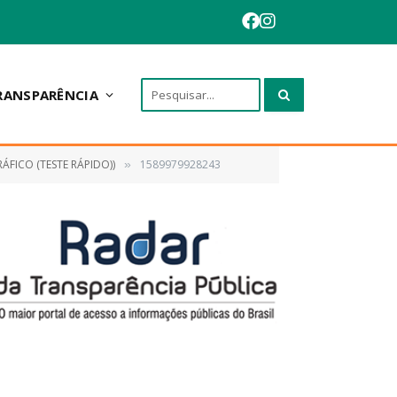
RANSPARÊNCIA
FICO (TESTE RÁPIDO))
1589979928243
»