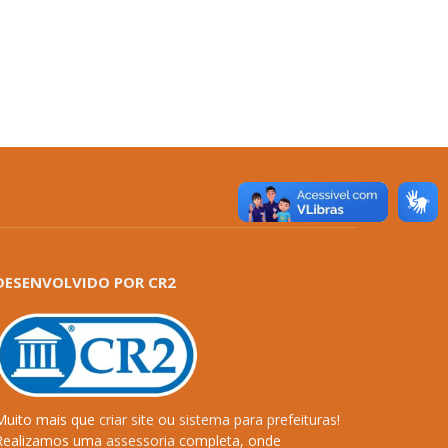
DESENVOLVIDO POR CR2
Muito mais que
criar site
ou
sistema para prefeituras
!
Realizamos uma
assessoria
completa, onde