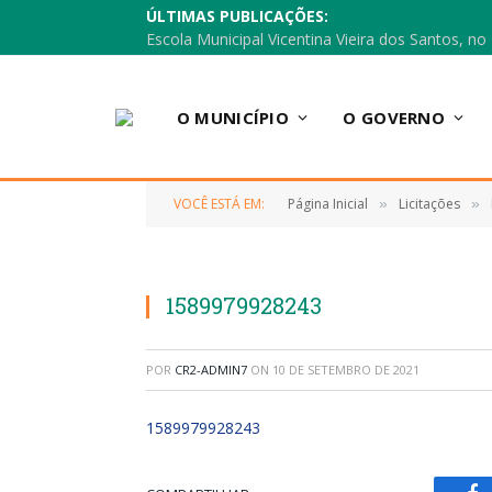
ÚLTIMAS PUBLICAÇÕES:
O MUNICÍPIO
O GOVERNO
VOCÊ ESTÁ EM:
Página Inicial
Licitações
»
»
1589979928243
POR
CR2-ADMIN7
ON
10 DE SETEMBRO DE 2021
1589979928243