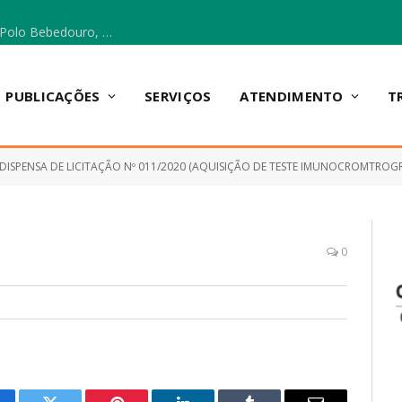
Escola Municipal Vicentina Vieira dos Santos, no Polo Bebedouro, recebeu materiais para a implantação do Cantinho da Leitura e da Sala Multidisciplinar.
PUBLICAÇÕES
SERVIÇOS
ATENDIMENTO
T
DISPENSA DE LICITAÇÃO Nº 011/2020 (AQUISIÇÃO DE TESTE IMUNOCROMTROGRÁ
0