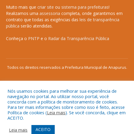
Muito mais que
criar site
ou
sistema para prefeituras
!
Realizamos uma
assessoria
completa, onde garantimos em
contrato que todas as exigências das
leis de transparência
pública
serão atendidas.
Conheça o
PNTP
e o
Radar da Transparência Pública
Todos os direitos reservados a Prefeitura Municipal de Anapurus.
Nós usamos cookies para melhorar sua experiência de
Mapa do Site
Acessar Área Administrativa
navegação no portal. Ao utilizar nosso portal, você
concorda com a política de monitoramento de cookies.
Acessar o Webmail
Para ter mais informações sobre como isso é feito, acesse
Política de cookies (
Leia mais
). Se você concorda, clique em
ACEITO.
ACEITO
Leia mais