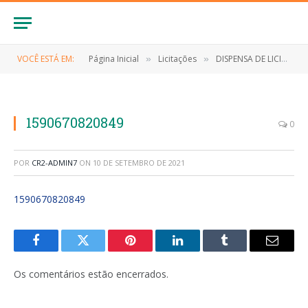
VOCÊ ESTÁ EM:
Página Inicial
Licitações
DISPENSA DE LICITAÇÃO Nº 010/2020 (CONTRATAÇÃO, DE EQUIPAMENTOS DE PROTEÇÃO INDIVIDUAL (EPI’S))
»
»
1590670820849
0
POR
CR2-ADMIN7
ON
10 DE SETEMBRO DE 2021
1590670820849
Facebook
Twitter
Pinterest
LinkedIn
Tumblr
E-
mail
Os comentários estão encerrados.