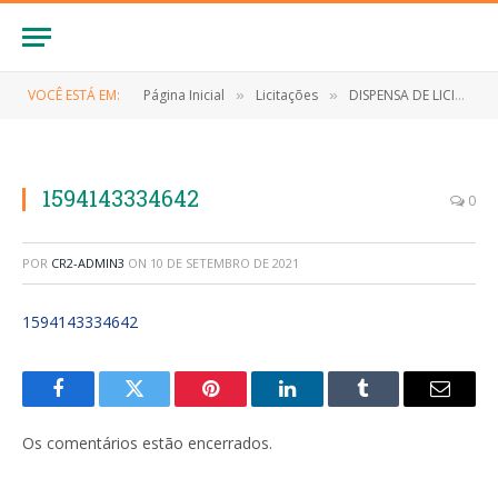
VOCÊ ESTÁ EM:
Página Inicial
Licitações
DISPENSA DE LICITAÇÃO Nº 009/2020 (Contratação de empresa para serviços de manutenção e suporte técnico online e presencial do sistema de gestão escolar livre (I-Educar) e módulos adicionados bem como, Diário Eletrônico, Portal dos Pais e Aluno, Aplicativo do Diário Online e Off-line)
»
»
1594143334642
0
POR
CR2-ADMIN3
ON
10 DE SETEMBRO DE 2021
1594143334642
Facebook
Twitter
Pinterest
LinkedIn
Tumblr
E-
mail
Os comentários estão encerrados.