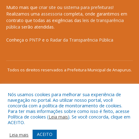
Muito mais que
criar site
ou
sistema para prefeituras
!
Realizamos uma
assessoria
completa, onde garantimos em
contrato que todas as exigências das
leis de transparência
pública
serão atendidas.
Conheça o
PNTP
e o
Radar da Transparência Pública
Todos os direitos reservados a Prefeitura Municipal de Anapurus.
Nós usamos cookies para melhorar sua experiência de
Mapa do Site
Acessar Área Administrativa
navegação no portal. Ao utilizar nosso portal, você
concorda com a política de monitoramento de cookies.
Acessar o Webmail
Para ter mais informações sobre como isso é feito, acesse
Política de cookies (
Leia mais
). Se você concorda, clique em
ACEITO.
ACEITO
Leia mais