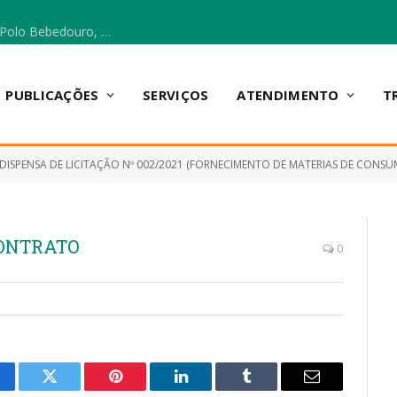
Escola Municipal Vicentina Vieira dos Santos, no Polo Bebedouro, recebeu materiais para a implantação do Cantinho da Leitura e da Sala Multidisciplinar.
PUBLICAÇÕES
SERVIÇOS
ATENDIMENTO
T
DISPENSA DE LICITAÇÃO Nº 002/2021 (FORNECIMENTO DE MATERIAS DE CONSUMO (EXPEDIENTE E LIMPEZ
CONTRATO
0
cebook
Twitter
Pinterest
LinkedIn
Tumblr
E-