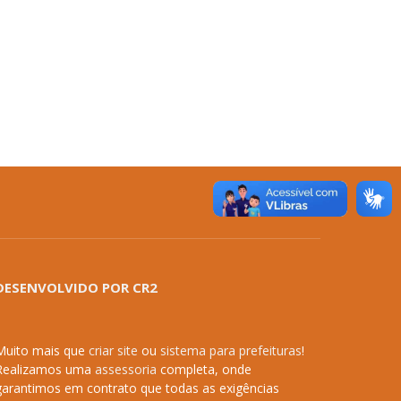
DESENVOLVIDO POR CR2
Muito mais que
criar site
ou
sistema para prefeituras
!
Realizamos uma
assessoria
completa, onde
garantimos em contrato que todas as exigências