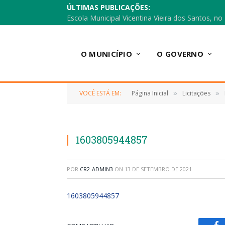
ÚLTIMAS PUBLICAÇÕES:
O MUNICÍPIO
O GOVERNO
VOCÊ ESTÁ EM:
Página Inicial
Licitações
»
»
1603805944857
POR
CR2-ADMIN3
ON
13 DE SETEMBRO DE 2021
1603805944857