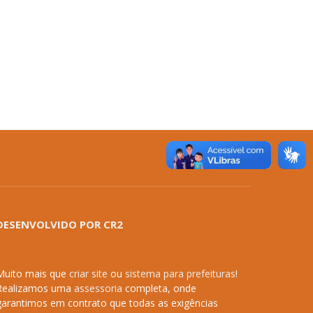
DESENVOLVIDO POR CR2
Muito mais que
criar site
ou
sistema para prefeituras
!
Realizamos uma
assessoria
completa, onde
garantimos em contrato que todas as exigências