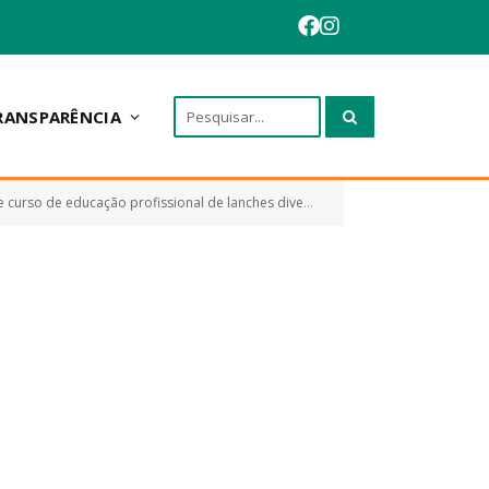
RANSPARÊNCIA
e 10 dias úteis: 04 turmas com 25 alunos, de interesse da Administração Pública de Anapurus)