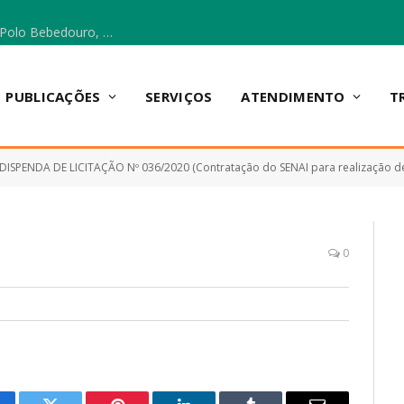
Escola Municipal Vicentina Vieira dos Santos, no Polo Bebedouro, recebeu materiais para a implantação do Cantinho da Leitura e da Sala Multidisciplinar.
PUBLICAÇÕES
SERVIÇOS
ATENDIMENTO
T
DISPENDA DE LICITAÇÃO Nº 036/2020 (Contratação do SENAI para realização de curso de educação profissional de lanches diversos (40 horas), duração d
0