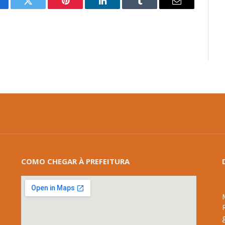
cebook
Twitter
Pinterest
LinkedIn
Tumblr
E-
mail
COMO CHEGAR À PREFEITURA