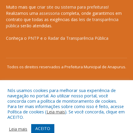
Muito mais que
criar site
ou
sistema para prefeituras
!
Realizamos uma
assessoria
completa, onde garantimos em
contrato que todas as exigências das
leis de transparência
pública
serão atendidas.
Conheça o
PNTP
e o
Radar da Transparência Pública
Todos os direitos reservados a Prefeitura Municipal de Anapurus.
Nós usamos cookies para melhorar sua experiência de
Mapa do Site
Acessar Área Administrativa
navegação no portal. Ao utilizar nosso portal, você
concorda com a política de monitoramento de cookies.
Acessar o Webmail
Para ter mais informações sobre como isso é feito, acesse
Política de cookies (
Leia mais
). Se você concorda, clique em
ACEITO.
ACEITO
Leia mais