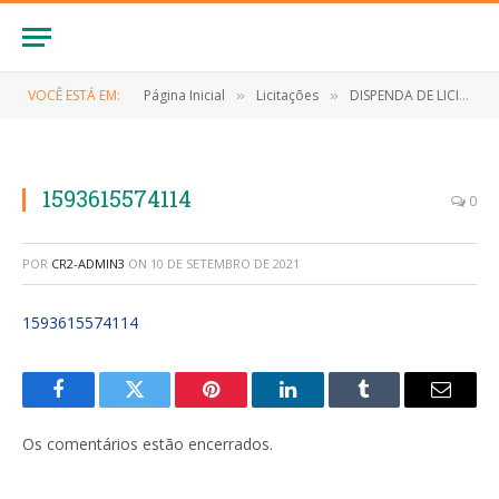
VOCÊ ESTÁ EM:
Página Inicial
Licitações
DISPENDA DE LICITAÇÃO Nº 015/2020 (Contratação de empresa para aquisição de medicamentos de interesse da Rede Municipal de Saúde, referente ao Novo Coronavírus (Covid-19))
»
»
1593615574114
0
POR
CR2-ADMIN3
ON
10 DE SETEMBRO DE 2021
1593615574114
Facebook
Twitter
Pinterest
LinkedIn
Tumblr
E-
mail
Os comentários estão encerrados.