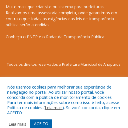
Muito mais que
criar site
ou
sistema para prefeituras
!
Realizamos uma
assessoria
completa, onde garantimos em
contrato que todas as exigências das
leis de transparência
pública
serão atendidas.
Conheça o
PNTP
e o
Radar da Transparência Pública
Todos os direitos reservados a Prefeitura Municipal de Anapurus.
Nós usamos cookies para melhorar sua experiência de
Mapa do Site
Acessar Área Administrativa
navegação no portal. Ao utilizar nosso portal, você
concorda com a política de monitoramento de cookies.
Acessar o Webmail
Para ter mais informações sobre como isso é feito, acesse
Política de cookies (
Leia mais
). Se você concorda, clique em
ACEITO.
ACEITO
Leia mais