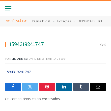
VOCÊ ESTÁ EM:
Página Inicial
Licitações
DISPENÇA DE LICITAÇÃO Nº 005/2020 (Aquisição de cesta básica a serem distribuídas às pessoas atingidas pelas situações de anormalidade instaladas no município de Anapurus, medidas de enfrentamento à Novo Coronavírus (Covid-19), e chuvas intensas))
»
»
1594319241747
0
POR
CR2-ADMIN3
ON
10 DE SETEMBRO DE 2021
1594319241747
Facebook
Twitter
Pinterest
LinkedIn
Tumblr
E-
mail
Os comentários estão encerrados.