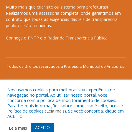
Muito mais que
criar site
ou
sistema para prefeituras
!
Realizamos uma
assessoria
completa, onde garantimos em
contrato que todas as exigências das
leis de transparência
pública
serão atendidas.
Conheça o
PNTP
e o
Radar da Transparência Pública
Todos os direitos reservados a Prefeitura Municipal de Anapurus.
Nós usamos cookies para melhorar sua experiência de
Mapa do Site
Acessar Área Administrativa
navegação no portal. Ao utilizar nosso portal, você
concorda com a política de monitoramento de cookies.
Acessar o Webmail
Para ter mais informações sobre como isso é feito, acesse
Política de cookies (
Leia mais
). Se você concorda, clique em
ACEITO.
ACEITO
Leia mais