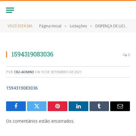
VOCÊ ESTÁ EM:
Página Inicial
Licitações
DISPENÇA DE LICITAÇÃO Nº 005/2020 (Aquisição de cesta básica a serem distribuídas às pessoas atingidas pelas situações de anormalidade instaladas no município de Anapurus, medidas de enfrentamento à Novo Coronavírus (Covid-19), e chuvas intensas))
»
»
1594319083036
0
POR
CR2-ADMIN3
ON
10 DE SETEMBRO DE 2021
1594319083036
Facebook
Twitter
Pinterest
LinkedIn
Tumblr
E-
mail
Os comentários estão encerrados.