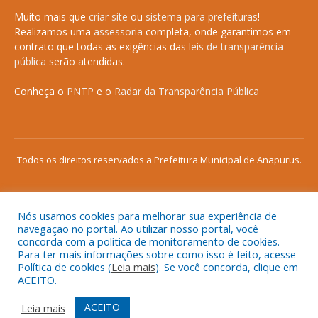
Muito mais que
criar site
ou
sistema para prefeituras
!
Realizamos uma
assessoria
completa, onde garantimos em
contrato que todas as exigências das
leis de transparência
pública
serão atendidas.
Conheça o
PNTP
e o
Radar da Transparência Pública
Todos os direitos reservados a Prefeitura Municipal de Anapurus.
Nós usamos cookies para melhorar sua experiência de
Mapa do Site
Acessar Área Administrativa
navegação no portal. Ao utilizar nosso portal, você
concorda com a política de monitoramento de cookies.
Acessar o Webmail
Para ter mais informações sobre como isso é feito, acesse
Política de cookies (
Leia mais
). Se você concorda, clique em
ACEITO.
ACEITO
Leia mais