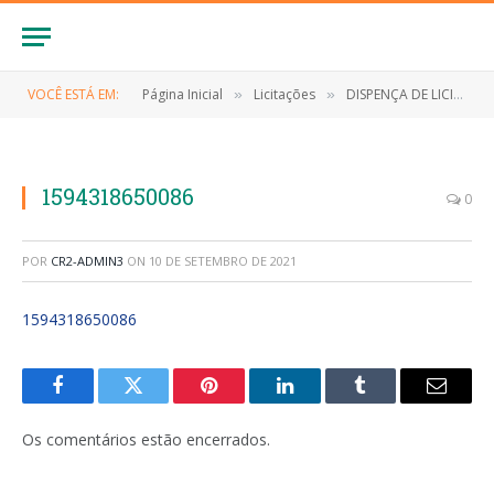
VOCÊ ESTÁ EM:
Página Inicial
Licitações
DISPENÇA DE LICITAÇÃO Nº 005/2020 (Aquisição de cesta básica a serem distribuídas às pessoas atingidas pelas situações de anormalidade instaladas no município de Anapurus, medidas de enfrentamento à Novo Coronavírus (Covid-19), e chuvas intensas))
»
»
1594318650086
0
POR
CR2-ADMIN3
ON
10 DE SETEMBRO DE 2021
1594318650086
Facebook
Twitter
Pinterest
LinkedIn
Tumblr
E-
mail
Os comentários estão encerrados.