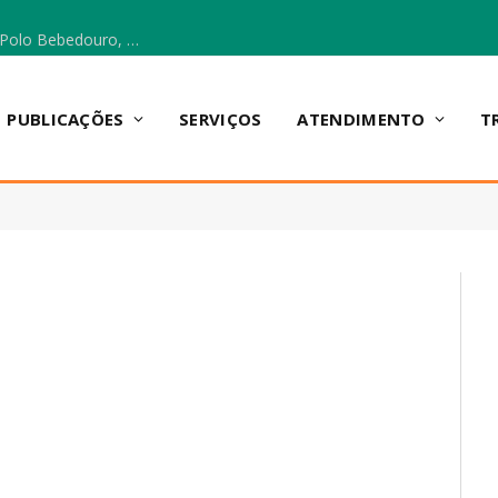
Escola Municipal Vicentina Vieira dos Santos, no Polo Bebedouro, recebeu materiais para a implantação do Cantinho da Leitura e da Sala Multidisciplinar.
PUBLICAÇÕES
SERVIÇOS
ATENDIMENTO
T