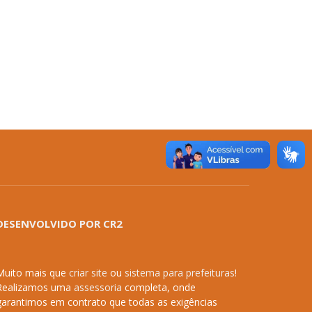
DESENVOLVIDO POR CR2
Muito mais que
criar site
ou
sistema para prefeituras
!
Realizamos uma
assessoria
completa, onde
garantimos em contrato que todas as exigências