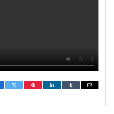
cebook
Twitter
Pinterest
LinkedIn
Tumblr
E-
mail