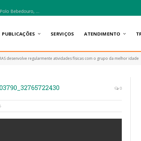
Escola Municipal Vicentina Vieira dos Santos, no Polo Bebedouro, recebeu materiais para a implantação do Cantinho da Leitura e da Sala Multidisciplinar.
PUBLICAÇÕES
SERVIÇOS
ATENDIMENTO
T
RAS desenvolve regularmente atividades físicas com o grupo da melhor idade
203790_32765722430
0
6