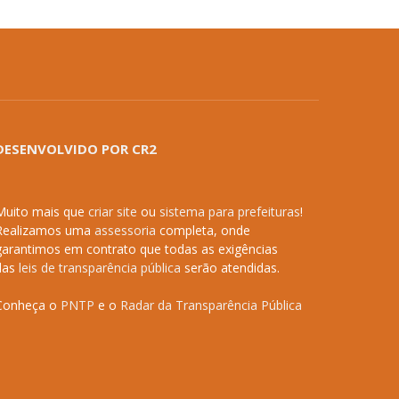
DESENVOLVIDO POR CR2
Muito mais que
criar site
ou
sistema para prefeituras
!
Realizamos uma
assessoria
completa, onde
garantimos em contrato que todas as exigências
das
leis de transparência pública
serão atendidas.
Conheça o
PNTP
e o
Radar da Transparência Pública