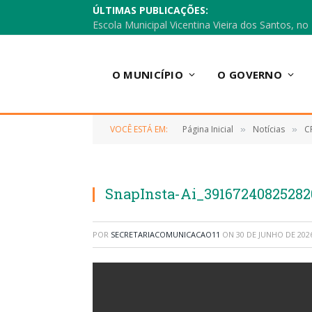
ÚLTIMAS PUBLICAÇÕES:
O MUNICÍPIO
O GOVERNO
VOCÊ ESTÁ EM:
Página Inicial
Notícias
C
»
»
SnapInsta-Ai_3916724082528
POR
SECRETARIACOMUNICACAO11
ON
30 DE JUNHO DE 202