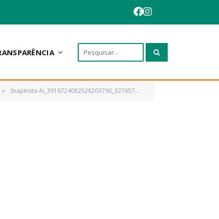
RANSPARÊNCIA
SnapInsta-Ai_3916724082528203790_32765722430
»