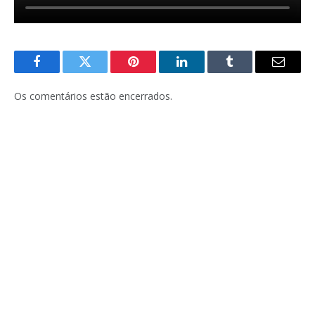
Facebook
Twitter
Pinterest
LinkedIn
Tumblr
E-
mail
Os comentários estão encerrados.