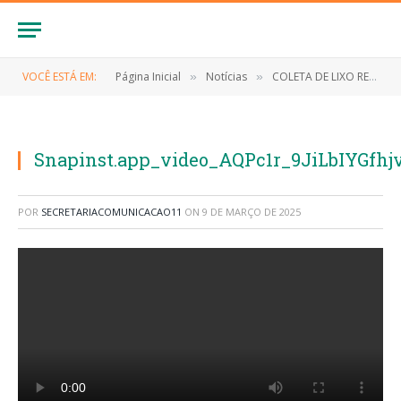
VOCÊ ESTÁ EM:
Página Inicial
Notícias
COLETA DE LIXO REGULAR
»
»
Snapinst.app_video_AQPc1r_9JiLbIYG
POR
SECRETARIACOMUNICACAO11
ON
9 DE MARÇO DE 2025