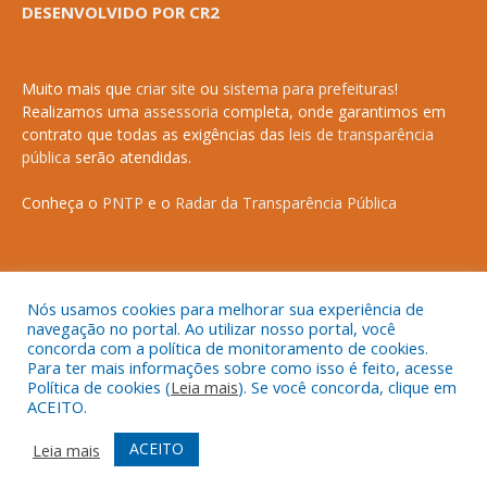
DESENVOLVIDO POR CR2
Muito mais que
criar site
ou
sistema para prefeituras
!
Realizamos uma
assessoria
completa, onde garantimos em
contrato que todas as exigências das
leis de transparência
pública
serão atendidas.
Conheça o
PNTP
e o
Radar da Transparência Pública
Todos os direitos reservados a Prefeitura Municipal de Anapurus.
Nós usamos cookies para melhorar sua experiência de
navegação no portal. Ao utilizar nosso portal, você
concorda com a política de monitoramento de cookies.
Para ter mais informações sobre como isso é feito, acesse
Política de cookies (
Leia mais
). Se você concorda, clique em
ACEITO.
Mapa do Site
Acessar Área Administrativa
Acessar o Webmail
ACEITO
Leia mais