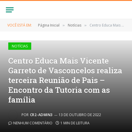
VOCÊ ESTÁ EM:
Página Inicial
Notícias
Centro Educa Mais Vicente Garreto de Vasconcelos realiza terceira Reunião de Pais – Encontro da Tutoria com as família
»
»
NOTÍCIAS
Centro Educa Mais Vicente
Garreto de Vasconcelos realiza
terceira Reunião de Pais –
Encontro da Tutoria com as
família
POR
CR2-ADMIN3
13 DE OUTUBRO DE 2022
NENHUM COMENTÁRIO
1 MIN DE LEITURA