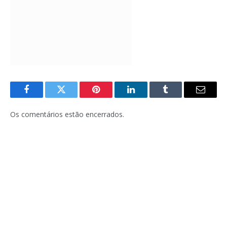
Facebook
Twitter
Pinterest
LinkedIn
Tumblr
E-
mail
Os comentários estão encerrados.