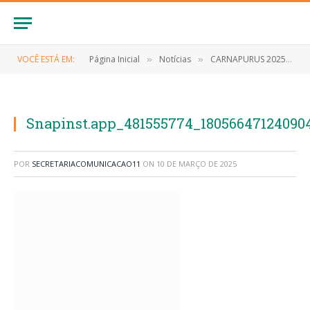
VOCÊ ESTÁ EM:
Página Inicial
Notícias
CARNAPURUS 2025
S
»
»
»
Snapinst.app_481555774_18056647124090
POR
SECRETARIACOMUNICACAO11
ON
10 DE MARÇO DE 2025