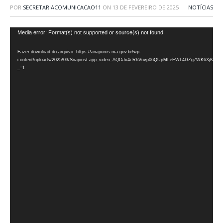
POR
SECRETARIACOMUNICACAO11
ON
13 DE FEVEREIRO DE 2025
NOTÍCIAS
Tocador
Media error: Format(s) not supported or source(s) not found
de
Fazer download do arquivo: https://anapurus.ma.gov.br/wp-
vídeo
content/uploads/2025/03/Snapinst.app_video_AQOJx4cRhVuvp06QUpMLeFWL4DZg7WK6XjKW
_=1