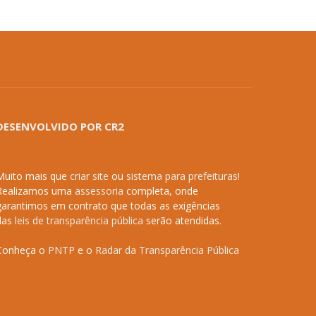
DESENVOLVIDO POR CR2
Muito mais que
criar site
ou
sistema para prefeituras
!
Realizamos uma
assessoria
completa, onde
garantimos em contrato que todas as exigências
das
leis de transparência pública
serão atendidas.
Conheça o
PNTP
e o
Radar da Transparência Pública