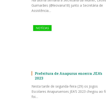
Na última semana a Secretária da Mulher, Leov
Guimarães (@leovana18) junto a Secretária de
Assistência…
NOTÍCIAS
Prefeitura de Anapurus encerra JEA’s
2023
Nesta tarde de segunda-feira (29) os Jogos
Escolares Anapuruenses JEA’S 2023 chegou ao f
foi…