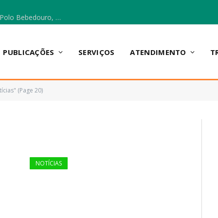
Escola Municipal Vicentina Vieira dos Santos, no Polo Bebedouro, recebeu materiais para a implantação do Cantinho da Leitura e da Sala Multidisciplinar.
PUBLICAÇÕES
SERVIÇOS
ATENDIMENTO
T
ícias" (Page 20)
NOTÍCIAS