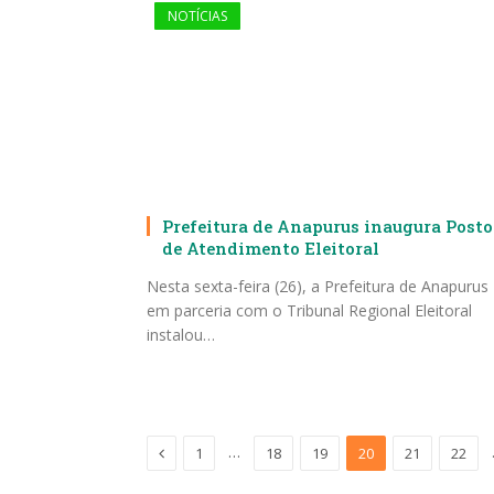
NOTÍCIAS
Prefeitura de Anapurus inaugura Posto
de Atendimento Eleitoral
Nesta sexta-feira (26), a Prefeitura de Anapurus
em parceria com o Tribunal Regional Eleitoral
instalou…
Anterior
…
1
18
19
20
21
22