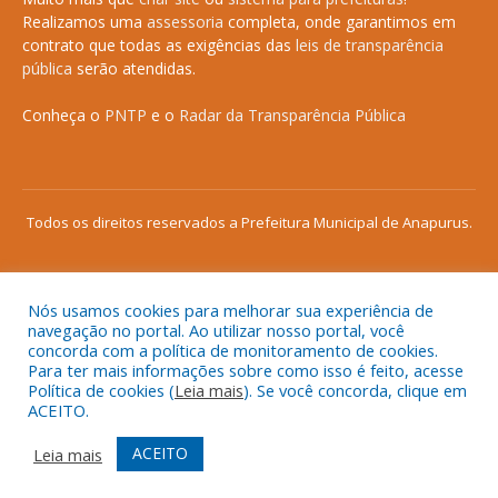
Realizamos uma
assessoria
completa, onde garantimos em
contrato que todas as exigências das
leis de transparência
pública
serão atendidas.
Conheça o
PNTP
e o
Radar da Transparência Pública
Todos os direitos reservados a Prefeitura Municipal de Anapurus.
Nós usamos cookies para melhorar sua experiência de
Mapa do Site
Acessar Área Administrativa
navegação no portal. Ao utilizar nosso portal, você
concorda com a política de monitoramento de cookies.
Acessar o Webmail
Para ter mais informações sobre como isso é feito, acesse
Política de cookies (
Leia mais
). Se você concorda, clique em
ACEITO.
ACEITO
Leia mais