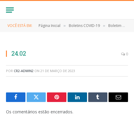
VOCÊ ESTÁ EM:
Página Inicial
Boletins COVID-19
Boletim COVID-19 (24/02/2023)
»
»
24.02
0
POR
CR2-ADMIN2
ON
21 DE MARÇO DE 2023
Facebook
Twitter
Pinterest
LinkedIn
Tumblr
E-
mail
Os comentários estão encerrados.