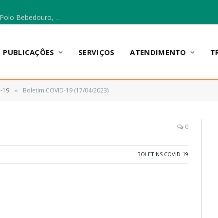
Escola Municipal Vicentina Vieira dos Santos, no Polo Bebedouro, recebeu materiais para a implantação do Cantinho da Leitura e da Sala Multidisciplinar.
PUBLICAÇÕES
SERVIÇOS
ATENDIMENTO
T
D-19
Boletim COVID-19 (17/04/2023)
»
0
BOLETINS COVID-19