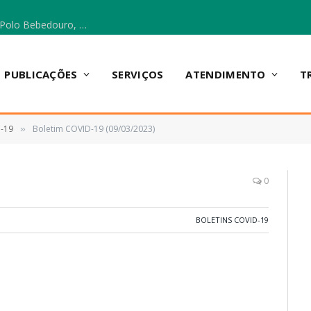
Escola Municipal Vicentina Vieira dos Santos, no Polo Bebedouro, recebeu materiais para a implantação do Cantinho da Leitura e da Sala Multidisciplinar.
PUBLICAÇÕES
SERVIÇOS
ATENDIMENTO
T
D-19
Boletim COVID-19 (09/03/2023)
»
0
BOLETINS COVID-19