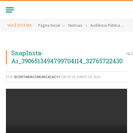
VOCÊ ESTÁ EM:
Página Inicial
Notícias
Audiência Pública para discussão da LDO (Lei de Diretrizes Orçamentárias)
»
»
SnapInsta-
0
Ai_3906513494799704114_32765722430
POR
SECRETARIACOMUNICACAO11
ON
30 DE JUNHO DE 2026