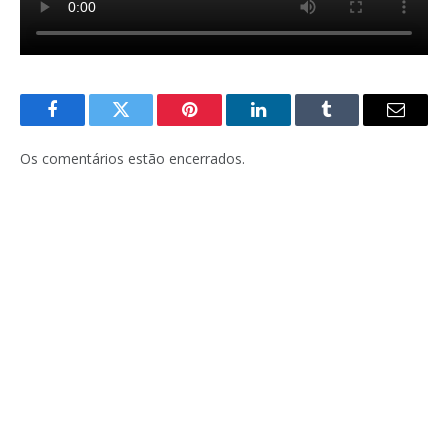
Facebook
Twitter
Pinterest
LinkedIn
Tumblr
E-
mail
Os comentários estão encerrados.