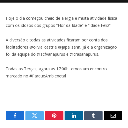
Hoje o dia começou cheio de alergia e muita atividade física
com os idosos dos grupos “Flor da Idade” e “Idade Feliz”
A diversão e todas as atividades ficaram por conta dos
facilitadores @olivia_castr e @japa_sann, já e a organização
foi da equipe do @scfvanapurus e @crasanapurus.
Todas as Terças, agora as 17:00h temos um encontro
marcado no #ParqueAmbienetal
Facebook
Twitter
Pinterest
LinkedIn
Tumblr
E-