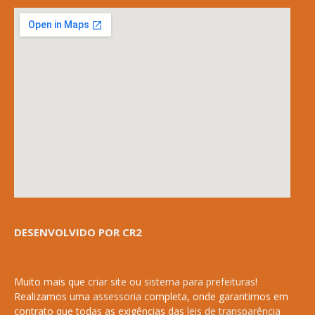
DESENVOLVIDO POR CR2
Muito mais que
criar site
ou
sistema para prefeituras
!
Realizamos uma
assessoria
completa, onde garantimos em
contrato que todas as exigências das
leis de transparência