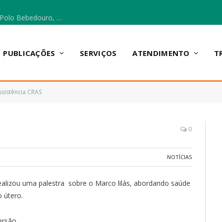
Escola Municipal Vicentina Vieira dos Santos, no Polo Bebedouro, recebeu materiais para a implantação do Cantinho da Leitura e da Sala Multidisciplinar.
PUBLICAÇÕES
SERVIÇOS
ATENDIMENTO
T
ssistência CRAS
0
NOTÍCIAS
ealizou uma palestra sobre o Marco lilás, abordando saúde
 útero.
versão