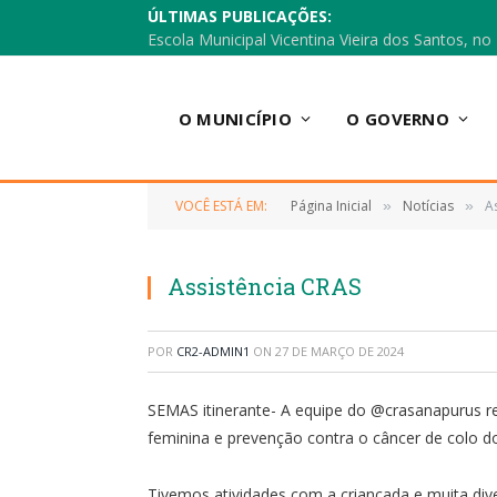
ÚLTIMAS PUBLICAÇÕES:
O MUNICÍPIO
O GOVERNO
VOCÊ ESTÁ EM:
Página Inicial
Notícias
A
»
»
Assistência CRAS
POR
CR2-ADMIN1
ON
27 DE MARÇO DE 2024
SEMAS itinerante- A equipe do @crasanapurus r
feminina e prevenção contra o câncer de colo do
Tivemos atividades com a criançada e muita di