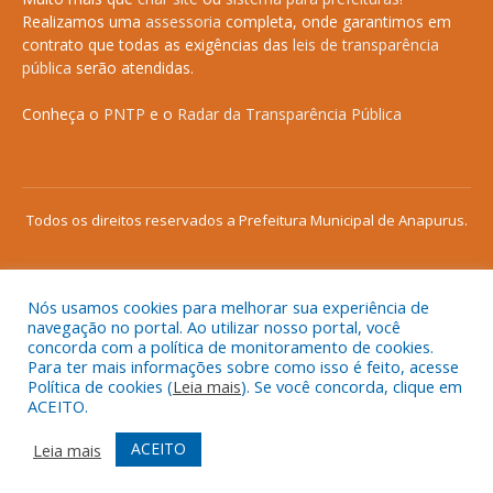
Realizamos uma
assessoria
completa, onde garantimos em
contrato que todas as exigências das
leis de transparência
pública
serão atendidas.
Conheça o
PNTP
e o
Radar da Transparência Pública
Todos os direitos reservados a Prefeitura Municipal de Anapurus.
Nós usamos cookies para melhorar sua experiência de
Mapa do Site
Acessar Área Administrativa
navegação no portal. Ao utilizar nosso portal, você
concorda com a política de monitoramento de cookies.
Acessar o Webmail
Para ter mais informações sobre como isso é feito, acesse
Política de cookies (
Leia mais
). Se você concorda, clique em
ACEITO.
ACEITO
Leia mais