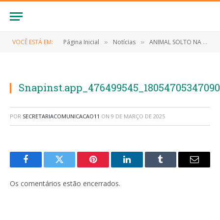
VOCÊ ESTÁ EM:
Página Inicial
Notícias
ANIMAL SOLTO NA CIDADE NÃO É LEGAL
»
»
Snapinst.app_476499545_18054705347090
POR
SECRETARIACOMUNICACAO11
ON
9 DE MARÇO DE 2025
Facebook
Twitter
Pinterest
LinkedIn
Tumblr
E-
mail
Os comentários estão encerrados.