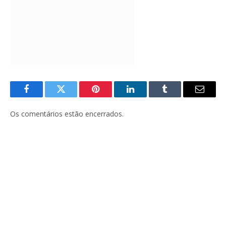
Facebook
Twitter
Pinterest
LinkedIn
Tumblr
E-
mail
Os comentários estão encerrados.