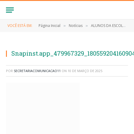
VOCÊ ESTÁ EM:
Página Inicial
Notícias
ALUNOS DA ESCOLA INTEGRAL ISIDORO PIRES MONTELES PARTICIPARAM DO TORNEIO SESI DE ROBÓTICA EM SÃO LUIS-MA
»
»
Snapinst.app_479967329_18055920416090
POR
SECRETARIACOMUNICACAO11
ON
10 DE MARÇO DE 2025