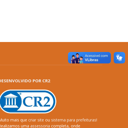
DESENVOLVIDO POR CR2
Muito mais que
criar site
ou
sistema para prefeituras
!
Realizamos uma
assessoria
completa, onde