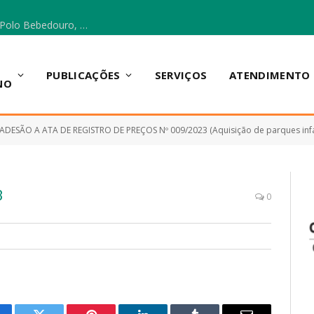
Escola Municipal Vicentina Vieira dos Santos, no Polo Bebedouro, recebeu materiais para a implantação do Cantinho da Leitura e da Sala Multidisciplinar.
PUBLICAÇÕES
SERVIÇOS
ATENDIMENTO
NO
ADESÃO A ATA DE REGISTRO DE PREÇOS Nº 009/2023 (Aquisição de parques infantis tipo playground (com instalação
3
0