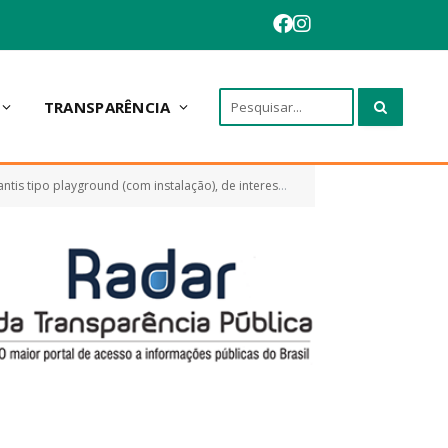
TRANSPARÊNCIA
), de interesse da Administração Pública do município de Anapurus/MA)