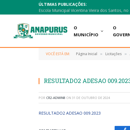
ÚLTIMAS PUBLICAÇÕES:
O
O
MUNICÍPIO
GOVER
VOCÊ ESTÁ EM:
Página Inicial
Licitações
»
»
RESULTADO2 ADESAO 009.202
POR
CR2-ADMIN8
ON
31 DE OUTUBRO DE 2024
RESULTADO2 ADESAO 009.2023