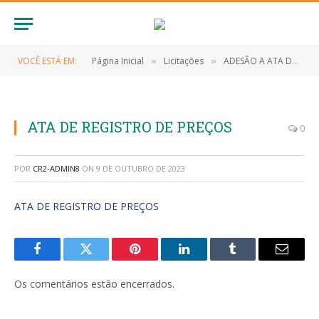
VOCÊ ESTÁ EM:
Página Inicial
Licitações
ADESÃO A ATA DE REGISTRO DE PREÇOS Nº 008/2022 (EVENTUAL AQUISIÇÃO DE MOVEIS E ELETRODOMESTICOS DE INTERESSE DA ADMINISTRAÇÃO PUBLICA DO MARAJA DO SENA)
»
»
ATA DE REGISTRO DE PREÇOS
0
POR
CR2-ADMIN8
ON
9 DE OUTUBRO DE 2023
ATA DE REGISTRO DE PREÇOS
Facebook
Twitter
Pinterest
LinkedIn
Tumblr
E-
mail
Os comentários estão encerrados.