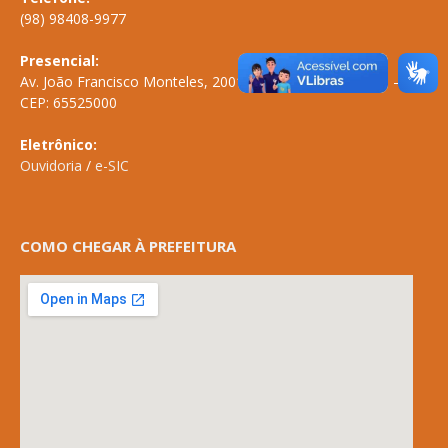
(98) 98408-9977
Presencial:
Av. João Francisco Monteles, 2001 \ Centro \ ANAPURUS – MA
CEP: 65525000
Eletrônico:
Ouvidoria
/
e-SIC
COMO CHEGAR À PREFEITURA