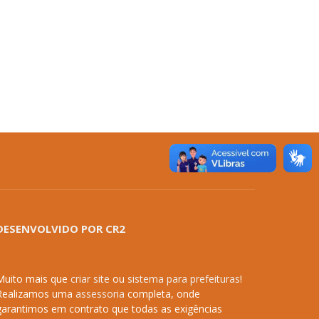
DESENVOLVIDO POR CR2
Muito mais que
criar site
ou
sistema para prefeituras
!
Realizamos uma
assessoria
completa, onde
garantimos em contrato que todas as exigências