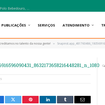
Escola Municipal Vicentina Vieira dos Santos, no Polo Bebedouro, recebeu materiais para a implantação do Cantinho da Leitura e da Sala Multidisciplinar.
PUBLICAÇÕES
SERVIÇOS
ATENDIMENTO
T
creditamos no talento da nossa gente!
Snapinst.app_481760486_1805691
»
6916596090431_8632173658216448281_n_1080
25
cebook
Twitter
Pinterest
LinkedIn
Tumblr
E-