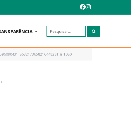
RANSPARÊNCIA
6596090431_8632173658216448281_n_1080
0