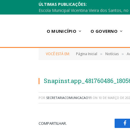
ÚLTIMAS PUBLICAÇÕES:
O MUNICÍPIO
O GOVERNO
VOCÊ ESTÁ EM:
Página Inicial
Notícias
A
»
»
Snapinst.app_481760486_1805
POR
SECRETARIACOMUNICACAO11
ON
10 DE MARÇO DE 20
COMPARTILHAR.
Fa