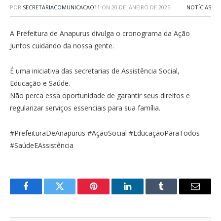
POR
SECRETARIACOMUNICACAO11
ON
20 DE JANEIRO DE 2025
NOTÍCIAS
A Prefeitura de Anapurus divulga o cronograma da Ação
Juntos cuidando da nossa gente.
É uma iniciativa das secretarias de Assistência Social,
Educação e Saúde.
Não perca essa oportunidade de garantir seus direitos e
regularizar serviços essenciais para sua família.
#PrefeituraDeAnapurus #AçãoSocial #EducaçãoParaTodos
#SaúdeEAssistência
Facebook
Twitter
Pinterest
LinkedIn
Tumblr
E-
mail