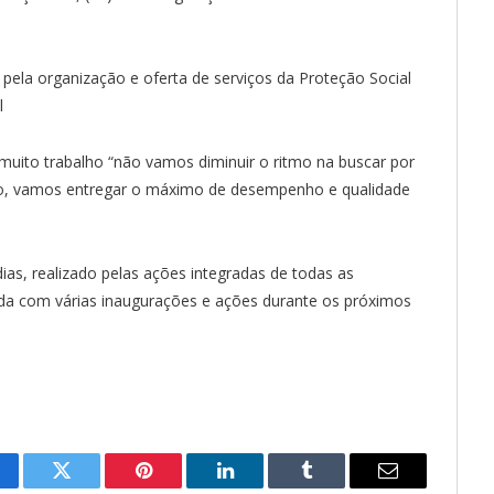
ela organização e oferta de serviços da Proteção Social
l
muito trabalho “não vamos diminuir o ritmo na buscar por
ão, vamos entregar o máximo de desempenho e qualidade
as, realizado pelas ações integradas de todas as
inda com várias inaugurações e ações durante os próximos
cebook
Twitter
Pinterest
LinkedIn
Tumblr
E-