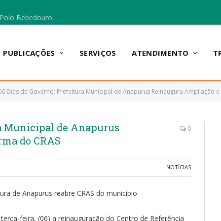
Escola Municipal Vicentina Vieira dos Santos, no Polo Bebedouro, recebeu materiais para a implantação do Cantinho da Leitura e da Sala Multidisciplinar.
PUBLICAÇÕES
SERVIÇOS
ATENDIMENTO
T
00 Dias de Governo: Prefeitura Municipal de Anapurus Reinaugura Ampliação 
ra Municipal de Anapurus
0
orma do CRAS
NOTÍCIAS
tura de Anapurus reabre CRAS do município
terça-feira, (06) a reinauguração do Centro de Referência