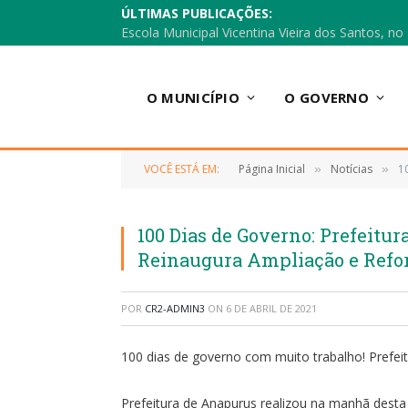
ÚLTIMAS PUBLICAÇÕES:
O MUNICÍPIO
O GOVERNO
VOCÊ ESTÁ EM:
Página Inicial
Notícias
1
»
»
100 Dias de Governo: Prefeitu
Reinaugura Ampliação e Ref
POR
CR2-ADMIN3
ON
6 DE ABRIL DE 2021
100 dias de governo com muito trabalho! Prefei
Prefeitura de Anapurus realizou na manhã desta 