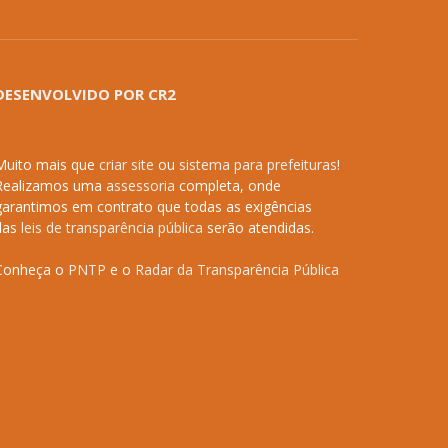
DESENVOLVIDO POR CR2
Muito mais que
criar site
ou
sistema para prefeituras
!
Realizamos uma
assessoria
completa, onde
garantimos em contrato que todas as exigências
das
leis de transparência pública
serão atendidas.
Conheça o
PNTP
e o
Radar da Transparência Pública