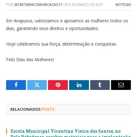
POR
SECRETARIACOMUNICACAO11
ON
8 DE MARÇO DE 2025
NOTÍCIAS
Em Anapurus, valorizamos e apoiamos as mulheres todos os
dias, garantindo seus direitos e oportunidades.
Hoje celebramos sua força, determinação e conquistas.
Feliz Dias das Mulheres!
Facebook
Twitter
Pinterest
LinkedIn
Tumblr
E-
mail
RELACIONADOS
POSTS
Escola Municipal Vicentina Vieira dos Santos, no
Polo Bebedouro, recebeu materiais para a implantação