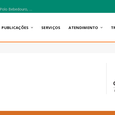
Escola Municipal Vicentina Vieira dos Santos, no Polo Bebedouro, recebeu materiais para a implantação do Cantinho da Leitura e da Sala Multidisciplinar.
PUBLICAÇÕES
SERVIÇOS
ATENDIMENTO
T