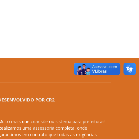
DESENVOLVIDO POR CR2
Muito mais que
criar site
ou
sistema para prefeituras
!
Realizamos uma
assessoria
completa, onde
garantimos em contrato que todas as exigências