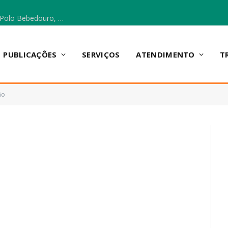
Escola Municipal Vicentina Vieira dos Santos, no Polo Bebedouro, recebeu materiais para a implantação do Cantinho da Leitura e da Sala Multidisciplinar.
PUBLICAÇÕES
SERVIÇOS
ATENDIMENTO
T
ão