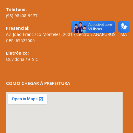
Telefone:
(98) 98408-9977
Presencial:
Av. João Francisco Monteles, 2001 \ Centro \ ANAPURUS – MA
CEP: 65525000
Eletrônico:
Ouvidoria
/
e-SIC
COMO CHEGAR À PREFEITURA