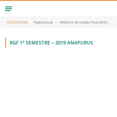
VOCÊ ESTÁ EM:
Página Inicial
Relatório de Gestão Fiscal (RGF)
R
»
»
RGF 1° SEMESTRE – 2019 ANAPURUS