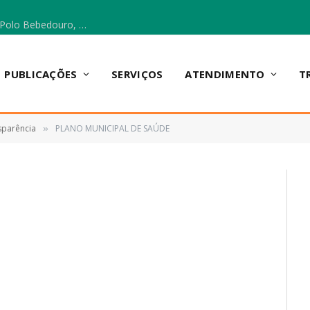
Escola Municipal Vicentina Vieira dos Santos, no Polo Bebedouro, recebeu materiais para a implantação do Cantinho da Leitura e da Sala Multidisciplinar.
PUBLICAÇÕES
SERVIÇOS
ATENDIMENTO
T
sparência
PLANO MUNICIPAL DE SAÚDE
»