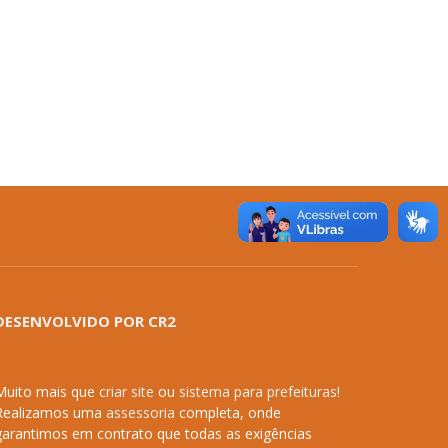
DESENVOLVIDO POR CR2
Muito mais que
criar site
ou
sistema para prefeituras
!
Realizamos uma
assessoria
completa, onde
garantimos em contrato que todas as exigências