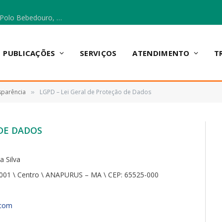
Escola Municipal Vicentina Vieira dos Santos, no Polo Bebedouro, recebeu materiais para a implantação do Cantinho da Leitura e da Sala Multidisciplinar.
PUBLICAÇÕES
SERVIÇOS
ATENDIMENTO
T
sparência
LGPD – Lei Geral de Proteção de Dados
»
 DE DADOS
a Silva
2001 \ Centro \ ANAPURUS – MA \ CEP: 65525-000
.com