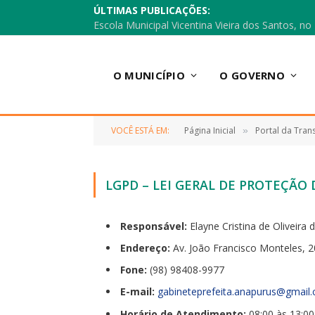
ÚLTIMAS PUBLICAÇÕES:
O MUNICÍPIO
O GOVERNO
VOCÊ ESTÁ EM:
Página Inicial
Portal da Tran
»
LGPD – LEI GERAL DE PROTEÇÃO
Responsável:
Elayne Cristina de Oliveira d
Endereço:
Av. João Francisco Monteles, 
Fone:
(98) 98408-9977
E-mail:
gabineteprefeita.
anapurus@gmail
Horário de Atendimento:
08:00 às 13:00