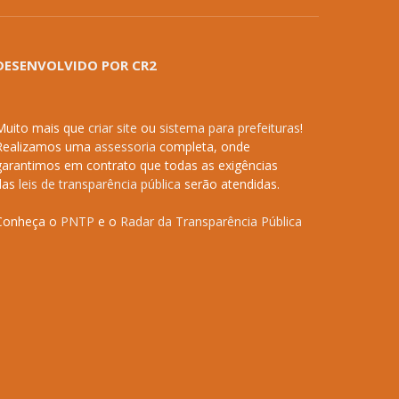
DESENVOLVIDO POR CR2
Muito mais que
criar site
ou
sistema para prefeituras
!
Realizamos uma
assessoria
completa, onde
garantimos em contrato que todas as exigências
das
leis de transparência pública
serão atendidas.
Conheça o
PNTP
e o
Radar da Transparência Pública