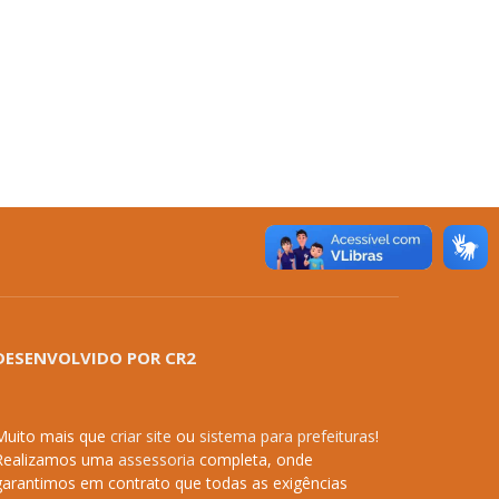
DESENVOLVIDO POR CR2
Muito mais que
criar site
ou
sistema para prefeituras
!
Realizamos uma
assessoria
completa, onde
garantimos em contrato que todas as exigências