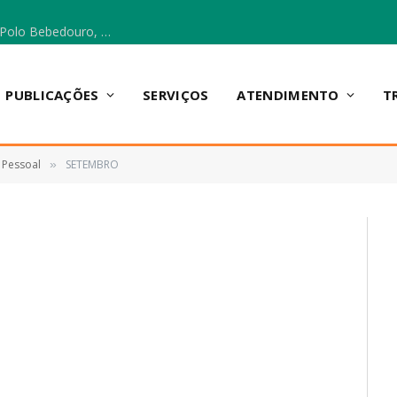
Escola Municipal Vicentina Vieira dos Santos, no Polo Bebedouro, recebeu materiais para a implantação do Cantinho da Leitura e da Sala Multidisciplinar.
PUBLICAÇÕES
SERVIÇOS
ATENDIMENTO
T
 Pessoal
SETEMBRO
»