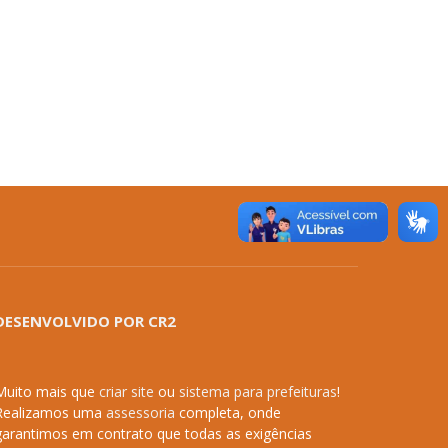
DESENVOLVIDO POR CR2
Muito mais que
criar site
ou
sistema para prefeituras
!
Realizamos uma
assessoria
completa, onde
garantimos em contrato que todas as exigências