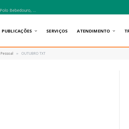
Escola Municipal Vicentina Vieira dos Santos, no Polo Bebedouro, recebeu materiais para a implantação do Cantinho da Leitura e da Sala Multidisciplinar.
PUBLICAÇÕES
SERVIÇOS
ATENDIMENTO
T
 Pessoal
OUTUBRO TXT
»