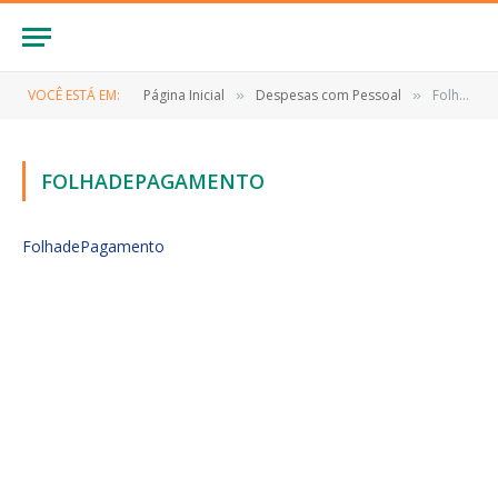
VOCÊ ESTÁ EM:
Página Inicial
Despesas com Pessoal
FolhadePagamento
»
»
FOLHADEPAGAMENTO
FolhadePagamento